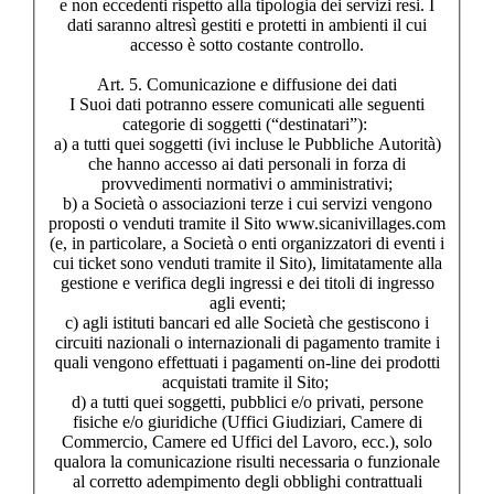
e non eccedenti rispetto alla tipologia dei servizi resi. I
dati saranno altresì gestiti e protetti in ambienti il cui
accesso è sotto costante controllo.
Art. 5. Comunicazione e diffusione dei dati
I Suoi dati potranno essere comunicati alle seguenti
categorie di soggetti (“destinatari”):
a) a tutti quei soggetti (ivi incluse le Pubbliche Autorità)
che hanno accesso ai dati personali in forza di
provvedimenti normativi o amministrativi;
b) a Società o associazioni terze i cui servizi vengono
proposti o venduti tramite il Sito www.sicanivillages.com
(e, in particolare, a Società o enti organizzatori di eventi i
cui ticket sono venduti tramite il Sito), limitatamente alla
gestione e verifica degli ingressi e dei titoli di ingresso
agli eventi;
c) agli istituti bancari ed alle Società che gestiscono i
circuiti nazionali o internazionali di pagamento tramite i
quali vengono effettuati i pagamenti on-line dei prodotti
acquistati tramite il Sito;
d) a tutti quei soggetti, pubblici e/o privati, persone
fisiche e/o giuridiche (Uffici Giudiziari, Camere di
Commercio, Camere ed Uffici del Lavoro, ecc.), solo
qualora la comunicazione risulti necessaria o funzionale
al corretto adempimento degli obblighi contrattuali