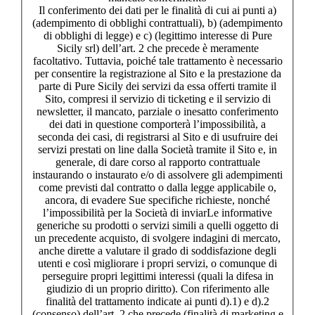
Il conferimento dei dati per le finalità di cui ai punti a)
(adempimento di obblighi contrattuali), b) (adempimento
di obblighi di legge) e c) (legittimo interesse di Pure
Sicily srl) dell’art. 2 che precede è meramente
facoltativo. Tuttavia, poiché tale trattamento è necessario
per consentire la registrazione al Sito e la prestazione da
parte di Pure Sicily dei servizi da essa offerti tramite il
Sito, compresi il servizio di ticketing e il servizio di
newsletter, il mancato, parziale o inesatto conferimento
dei dati in questione comporterà l’impossibilità, a
seconda dei casi, di registrarsi al Sito e di usufruire dei
servizi prestati on line dalla Società tramite il Sito e, in
generale, di dare corso al rapporto contrattuale
instaurando o instaurato e/o di assolvere gli adempimenti
come previsti dal contratto o dalla legge applicabile o,
ancora, di evadere Sue specifiche richieste, nonché
l’impossibilità per la Società di inviarLe informative
generiche su prodotti o servizi simili a quelli oggetto di
un precedente acquisto, di svolgere indagini di mercato,
anche dirette a valutare il grado di soddisfazione degli
utenti e così migliorare i propri servizi, o comunque di
perseguire propri legittimi interessi (quali la difesa in
giudizio di un proprio diritto). Con riferimento alle
finalità del trattamento indicate ai punti d).1) e d).2
(consenso) dell’art. 2 che precede (finalità di marketing e