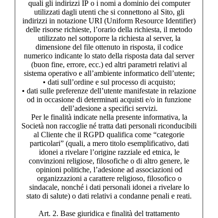
quali gli indirizzi IP o i nomi a dominio dei computer
utilizzati dagli utenti che si connettono al Sito, gli
indirizzi in notazione URI (Uniform Resource Identifier)
delle risorse richieste, l’orario della richiesta, il metodo
utilizzato nel sottoporre la richiesta al server, la
dimensione del file ottenuto in risposta, il codice
numerico indicante lo stato della risposta data dal server
(buon fine, errore, ecc.) ed altri parametri relativi al
sistema operativo e all’ambiente informatico dell’utente;
• dati sull’ordine e sul processo di acquisto;
• dati sulle preferenze dell’utente manifestate in relazione
od in occasione di determinati acquisti e/o in funzione
dell’adesione a specifici servizi.
Per le finalità indicate nella presente informativa, la
Società non raccoglie né tratta dati personali riconducibili
al Cliente che il RGPD qualifica come “categorie
particolari” (quali, a mero titolo esemplificativo, dati
idonei a rivelare l’origine razziale ed etnica, le
convinzioni religiose, filosofiche o di altro genere, le
opinioni politiche, l’adesione ad associazioni od
organizzazioni a carattere religioso, filosofico o
sindacale, nonché i dati personali idonei a rivelare lo
stato di salute) o dati relativi a condanne penali e reati.
Art. 2. Base giuridica e finalità del trattamento