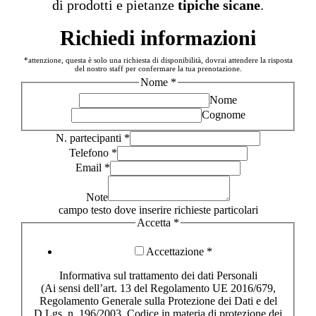
di prodotti e pietanze
tipiche sicane
.
Richiedi informazioni
*attenzione, questa è solo una richiesta di disponibilità, dovrai attendere la risposta
del nostro staff per confermare la tua prenotazione.
Nome
*
Nome
Cognome
N. partecipanti
*
Telefono
*
Email
*
Note
campo testo dove inserire richieste particolari
Accetta
*
Accettazione
*
Informativa sul trattamento dei dati Personali
(Ai sensi dell’art. 13 del Regolamento UE 2016/679,
Regolamento Generale sulla Protezione dei Dati e del
D.Lgs. n. 196/2003, Codice in materia di protezione dei