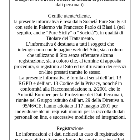
dati personali).
Gentile utente/cliente,
la presente informativa è resa dalla Società Pure Sicily srl
con sede in Palermo via Francesco Paolo di Blasi 1 (nel
seguito, anche “Pure Sicily” o “Società”), in qualità di
Titolare del Trattamento.
L’informativa è destinata a tutti i soggetti che
interagiscono con le pagine web del Sito, sia a coloro
che utilizzano il Sito senza effettuare alcuna
registrazione, sia a coloro che, al termine di apposita
procedura, si registrino al Sito ed usufruiscano dei servizi
on-line prestati tramite lo stesso.
La presente informativa è fornita ai sensi dell’art. 13
RGPD e dell’art. 13 Codice della Privacy, nonché in
conformità alla Raccomandazione n. 2/2001 che le
Autorità Europee per la Protezione dei Dati Personali,
riunite nel Gruppo istituito dall’art. 29 della Direttiva n.
95/46/CE, hanno adottato il 17 maggio 2001 per
individuare alcuni requisiti minimi per la raccolta di dati
personali on line, e successive modifiche ed integrazioni.
Registrazione
Le informazioni e i dati richiesti in caso di registrazione
verranno utilizzati per usufruire dei servizi on-line offerti