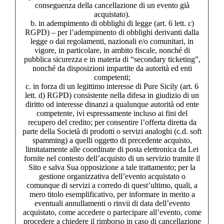
conseguenza della cancellazione di un evento già
acquistato).
b. in adempimento di obblighi di legge (art. 6 lett. c)
RGPD) – per l’adempimento di obblighi derivanti dalla
legge o dai regolamenti, nazionali e/o comunitari, in
vigore, in particolare, in ambito fiscale, nonché di
pubblica sicurezza e in materia di “secondary ticketing”,
nonché da disposizioni impartite da autorità ed enti
competenti;
c. in forza di un legittimo interesse di Pure Sicily (art. 6
lett. d) RGPD) consistente nella difesa in giudizio di un
diritto od interesse dinanzi a qualunque autorità od ente
competente, ivi espressamente incluso ai fini del
recupero del credito; per consentire l’offerta diretta da
parte della Società di prodotti o servizi analoghi (c.d. soft
spamming) a quelli oggetto di precedente acquisto,
limitatamente alle coordinate di posta elettronica da Lei
fornite nel contesto dell’acquisto di un servizio tramite il
Sito e salva Sua opposizione a tale trattamento; per la
gestione organizzativa dell’evento acquistato o
comunque di servizi a corredo di quest’ultimo, quali, a
mero titolo esemplificativo, per informare in merito a
eventuali annullamenti o rinvii di data dell’evento
acquistato, come accedere o partecipare all’evento, come
procedere a chiedere il rimborso in caso di cancellazione