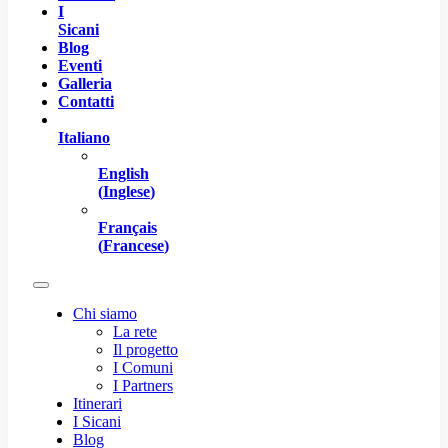
I
Sicani
Blog
Eventi
Galleria
Contatti
Italiano
English
(
Inglese
)
Français
(
Francese
)
Chi siamo
La rete
Il progetto
I Comuni
I Partners
Itinerari
I Sicani
Blog