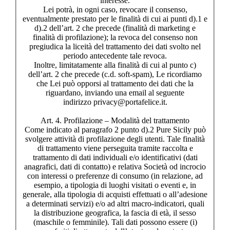
interesse.
Lei potrà, in ogni caso, revocare il consenso,
eventualmente prestato per le finalità di cui ai punti d).1 e
d).2 dell’art. 2 che precede (finalità di marketing e
finalità di profilazione); la revoca del consenso non
pregiudica la liceità del trattamento dei dati svolto nel
periodo antecedente tale revoca.
Inoltre, limitatamente alla finalità di cui al punto c)
dell’art. 2 che precede (c.d. soft-spam), Le ricordiamo
che Lei può opporsi al trattamento dei dati che la
riguardano, inviando una email al seguente
indirizzo privacy@portafelice.it.
Art. 4. Profilazione – Modalità del trattamento
Come indicato al paragrafo 2 punto d).2 Pure Sicily può
svolgere attività di profilazione degli utenti. Tale finalità
di trattamento viene perseguita tramite raccolta e
trattamento di dati individuali e/o identificativi (dati
anagrafici, dati di contatto) e relativa Società od incrocio
con interessi o preferenze di consumo (in relazione, ad
esempio, a tipologia di luoghi visitati o eventi e, in
generale, alla tipologia di acquisti effettuati o all’adesione
a determinati servizi) e/o ad altri macro-indicatori, quali
la distribuzione geografica, la fascia di età, il sesso
(maschile o femminile). Tali dati possono essere (i)