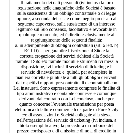
Il trattamento dei dati personali (ivi inclusa la loro
registrazione nelle anagrafiche della Società è basato
sulla sussistenza di un obbligo contrattuale o di legge
oppure, a seconda dei casi e come meglio precisato al
seguente capoverso, sulla sussistenza di un interesse
legittimo sul Suo consenso, facoltativo e revocabile in
qualunque momento, ed è diretto esclusivamente al
raggiungimento delle seguenti finalità:
a. in adempimento di obblighi contrattuali (art. 6 lett. b)
RGPD) – per garantire l’iscrizione al Sito e la
corretta erogazione dei servizi richiesti alla Società
tramite il Sito e/o tramite moduli e strumenti ivi messi a
disposizione, ivi inclusi il servizio di ticketing e il
servizio di newsletter, e, quindi, per adempiere in
maniera corretta e puntuale a tutti gli obblighi derivanti
dai rispettivi rapporti pre-contrattuali e contrattuali con
Lei instaurati. Sono espressamente comprese le finalità di
tipo amministrativo e contabile connesse e comunque
derivanti dal contratto con Lei concluso, anche per
quanto concerne l’eventuale trasmissione per posta
elettronica di fatture commerciali da parte di Pure Sicily
e/o di associazioni o Società collegate alla stessa
nell’erogazione del servizio di ticketing (ivi inclusa, a
titolo esemplificativo, la procedura di rimborso del
prezzo corrisposto e di emissione di nota di credito in