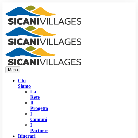
Menu
Chi
Siamo
La
Rete
Il
Progetto
I
Comuni
I
Partners
Itinerari