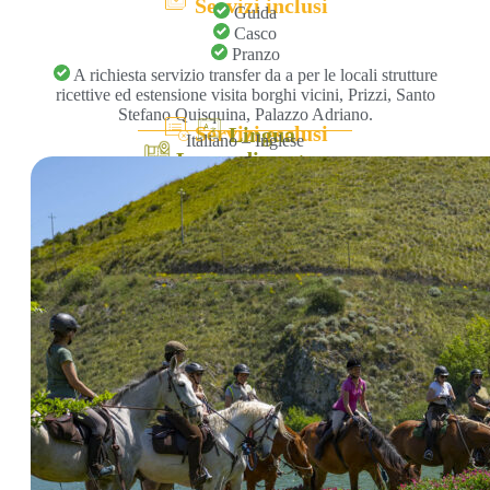
Servizi inclusi
Guida
Casco
Pranzo
A richiesta servizio transfer da a per le locali strutture
ricettive ed estensione visita borghi vicini, Prizzi, Santo
Stefano Quisquina, Palazzo Adriano.
Servizi esclusi
Lingua
Italiano – Inglese
Luogo di partenza