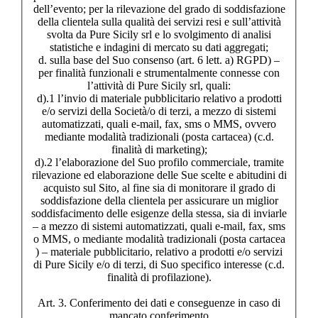
dell’evento; per la rilevazione del grado di soddisfazione
della clientela sulla qualità dei servizi resi e sull’attività
svolta da Pure Sicily srl e lo svolgimento di analisi
statistiche e indagini di mercato su dati aggregati;
d. sulla base del Suo consenso (art. 6 lett. a) RGPD) –
per finalità funzionali e strumentalmente connesse con
l’attività di Pure Sicily srl, quali:
d).1 l’invio di materiale pubblicitario relativo a prodotti
e/o servizi della Società/o di terzi, a mezzo di sistemi
automatizzati, quali e-mail, fax, sms o MMS, ovvero
mediante modalità tradizionali (posta cartacea) (c.d.
finalità di marketing);
d).2 l’elaborazione del Suo profilo commerciale, tramite
rilevazione ed elaborazione delle Sue scelte e abitudini di
acquisto sul Sito, al fine sia di monitorare il grado di
soddisfazione della clientela per assicurare un miglior
soddisfacimento delle esigenze della stessa, sia di inviarle
– a mezzo di sistemi automatizzati, quali e-mail, fax, sms
o MMS, o mediante modalità tradizionali (posta cartacea
) – materiale pubblicitario, relativo a prodotti e/o servizi
di Pure Sicily e/o di terzi, di Suo specifico interesse (c.d.
finalità di profilazione).
Art. 3. Conferimento dei dati e conseguenze in caso di
mancato conferimento