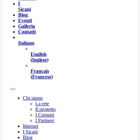
I
Sicani
Blog
Eventi
Galleria
Contatti
Italiano
English
(
Inglese
)
Français
(
Francese
)
Chi siamo
La rete
Il progetto
I Comuni
I Partners
Itinerari
I Sicani
Blog