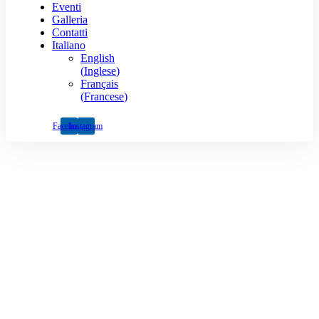
Eventi
Galleria
Contatti
Italiano
English
(
Inglese
)
Français
(
Francese
)
Facebook
Instagram
Itinerari