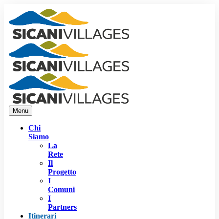
Menu
Chi
Siamo
La
Rete
Il
Progetto
I
Comuni
I
Partners
Itinerari